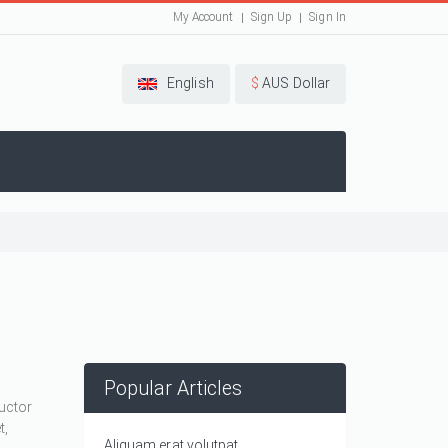
My Account
Sign Up
Sign In
English
$
AUS Dollar
Popular Articles
auctor
t,
Aliquam erat volutpat.