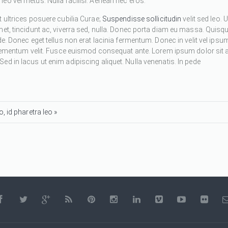
eo vel metus. Nulla facilisi. Aenean nec eros.
 ultrices posuere cubilia Curae;
Suspendisse sollicitudin
velit sed leo. U
met, tincidunt ac, viverra sed, nulla. Donec porta diam eu massa. Quisq
de. Donec eget tellus non erat lacinia fermentum. Donec in velit vel ipsu
 elementum velit. Fusce euismod consequat ante. Lorem ipsum dolor sit 
d in lacus ut enim adipiscing aliquet. Nulla venenatis. In pede
, id pharetra leo »