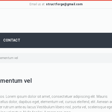
Email us at:
structforge@gmail.com
CONTACT
 elementum vel
lementum vel
ros. Lorem ipsum dolor sit amet, consectetuer adipiscing elit. Mauris
 tellus dolor, dapibus eget, elementum vel, cursus eleifend, elit. Aenean 
ger rutrum ante eu lacus.Vestibulum libero nisl, porta vel, scelerisque ege