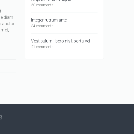
50 comments
t
ue diam
Integer rutrum ante
m auctor
34 comments
amet,
Vestibulum libero nisl, porta vel
21 comments