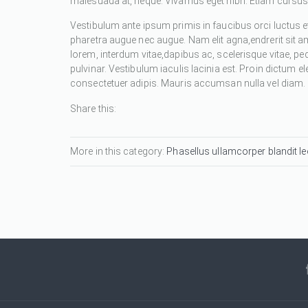
malesuada at, neque. Vivamus eget nibh. Etiam cursus l
Vestibulum ante ipsum primis in faucibus orci luctus et
pharetra augue nec augue. Nam elit agna,endrerit sit a
lorem, interdum vitae,dapibus ac, scelerisque vitae, pe
pulvinar. Vestibulum iaculis lacinia est. Proin dictum
consectetuer adipis. Mauris accumsan nulla vel diam. Se
Share this:
More in this category:
Phasellus ullamcorper blandit leo