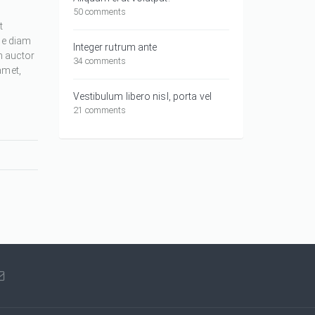
50 comments
t
ue diam
Integer rutrum ante
m auctor
34 comments
amet,
Vestibulum libero nisl, porta vel
21 comments