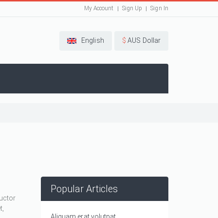
My Account
Sign Up
Sign In
English
$
AUS Dollar
Popular Articles
auctor
t,
Aliquam erat volutpat.