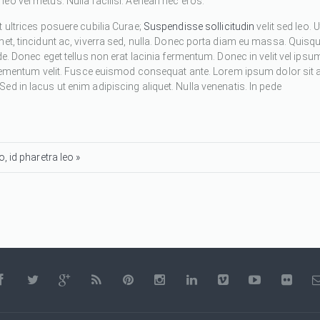
eo vel metus. Nulla facilisi. Aenean nec eros.
 ultrices posuere cubilia Curae;
Suspendisse sollicitudin
velit sed leo. U
met, tincidunt ac, viverra sed, nulla. Donec porta diam eu massa. Quisq
de. Donec eget tellus non erat lacinia fermentum. Donec in velit vel ipsu
 elementum velit. Fusce euismod consequat ante. Lorem ipsum dolor sit 
d in lacus ut enim adipiscing aliquet. Nulla venenatis. In pede
, id pharetra leo »