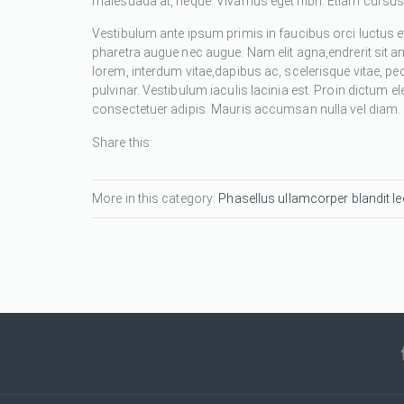
malesuada at, neque. Vivamus eget nibh. Etiam cursus l
Vestibulum ante ipsum primis in faucibus orci luctus et
pharetra augue nec augue. Nam elit agna,endrerit sit a
lorem, interdum vitae,dapibus ac, scelerisque vitae, pe
pulvinar. Vestibulum iaculis lacinia est. Proin dictum
consectetuer adipis. Mauris accumsan nulla vel diam. Se
Share this:
More in this category:
Phasellus ullamcorper blandit leo