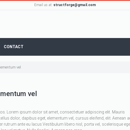
Email us at:
structforge@gmail.com
CONTACT
 elementum vel
lementum vel
ros. Lorem ipsum dolor sit amet, consectetuer adipiscing elit. Mauris
 tellus dolor, dapibus eget, elementum vel, cursus eleifend, elit. Aenean 
ger rutrum ante eu lacus.Vestibulum libero nisl, porta vel, scelerisque ege