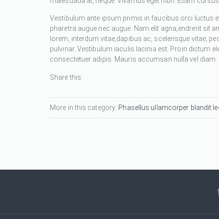
malesuada at, neque. Vivamus eget nibh. Etiam cursus l
Vestibulum ante ipsum primis in faucibus orci luctus et
pharetra augue nec augue. Nam elit agna,endrerit sit a
lorem, interdum vitae,dapibus ac, scelerisque vitae, pe
pulvinar. Vestibulum iaculis lacinia est. Proin dictum
consectetuer adipis. Mauris accumsan nulla vel diam. Se
Share this:
More in this category:
Phasellus ullamcorper blandit leo