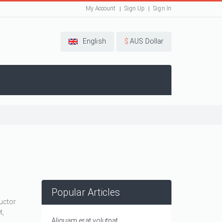
My Account
Sign Up
Sign In
English
$
AUS Dollar
Popular Articles
auctor
t,
Aliquam erat volutpat.