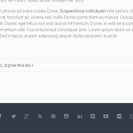
eo vel metus. Nulla facilisi. Aenean nec eros.
 ultrices posuere cubilia Curae;
Suspendisse sollicitudin
velit sed leo. U
met, tincidunt ac, viverra sed, nulla. Donec porta diam eu massa. Quisq
de. Donec eget tellus non erat lacinia fermentum. Donec in velit vel ipsu
 elementum velit. Fusce euismod consequat ante. Lorem ipsum dolor sit 
d in lacus ut enim adipiscing aliquet. Nulla venenatis. In pede
, id pharetra leo »