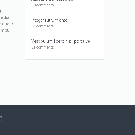
50 comments
t
ue diam
Integer rutrum ante
m auctor
34 comments
amet,
Vestibulum libero nisl, porta vel
21 comments