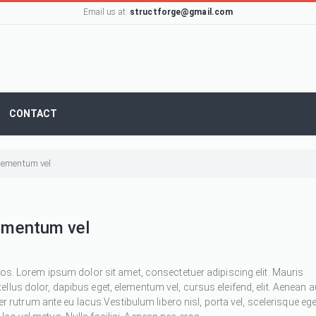
Email us at:
structforge@gmail.com
CONTACT
 elementum vel
lementum vel
ros. Lorem ipsum dolor sit amet, consectetuer adipiscing elit. Mauris
 tellus dolor, dapibus eget, elementum vel, cursus eleifend, elit. Aenean 
ger rutrum ante eu lacus.Vestibulum libero nisl, porta vel, scelerisque ege