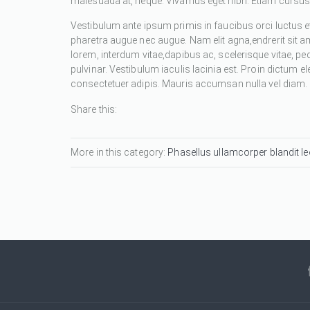
malesuada at, neque. Vivamus eget nibh. Etiam cursus l
Vestibulum ante ipsum primis in faucibus orci luctus et
pharetra augue nec augue. Nam elit agna,endrerit sit a
lorem, interdum vitae,dapibus ac, scelerisque vitae, pe
pulvinar. Vestibulum iaculis lacinia est. Proin dictum
consectetuer adipis. Mauris accumsan nulla vel diam. Se
Share this:
More in this category:
Phasellus ullamcorper blandit leo