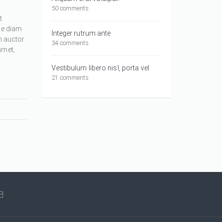
50 comments
t
ue diam
Integer rutrum ante
m auctor
34 comments
amet,
Vestibulum libero nisl, porta vel
21 comments