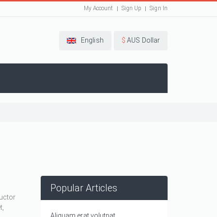
My Account
Sign Up
Sign In
English
$
AUS Dollar
Popular Articles
auctor
t,
Aliquam erat volutpat.