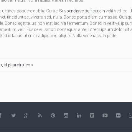
eo vel metus. Nulla facilisi. Aenean nec eros.
 ultrices posuere cubilia Curae;
Suspendisse sollicitudin
velit sed leo. U
met, tincidunt ac, viverra sed, nulla. Donec porta diam eu massa. Quisq
de. Donec eget tellus non erat lacinia fermentum. Donec in velit vel ipsu
 elementum velit. Fusce euismod consequat ante. Lorem ipsum dolor sit 
d in lacus ut enim adipiscing aliquet. Nulla venenatis. In pede
, id pharetra leo »