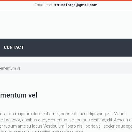
Email us at:
structforge@gmail.com
CONTACT
 elementum vel
lementum vel
ros. Lorem ipsum dolor sit amet, consectetuer adipiscing elit. Mauris
 tellus dolor, dapibus eget, elementum vel, cursus eleifend, elit. Aenean 
ger rutrum ante eu lacus.Vestibulum libero nisl, porta vel, scelerisque ege