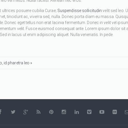
eo vel metus. Nulla facilisi. Aenean nec eros.
 ultrices posuere cubilia Curae;
Suspendisse sollicitudin
velit sed leo. U
met, tincidunt ac, viverra sed, nulla. Donec porta diam eu massa. Quisq
de. Donec eget tellus non erat lacinia fermentum. Donec in velit vel ipsu
 elementum velit. Fusce euismod consequat ante. Lorem ipsum dolor sit 
d in lacus ut enim adipiscing aliquet. Nulla venenatis. In pede
, id pharetra leo »