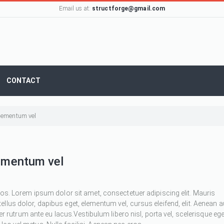
Email us at:
structforge@gmail.com
CONTACT
 elementum vel
lementum vel
ros. Lorem ipsum dolor sit amet, consectetuer adipiscing elit. Mauris
 tellus dolor, dapibus eget, elementum vel, cursus eleifend, elit. Aenean 
ger rutrum ante eu lacus.Vestibulum libero nisl, porta vel, scelerisque ege