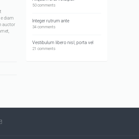
50 comments
t
ue diam
Integer rutrum ante
m auctor
34 comments
amet,
Vestibulum libero nisl, porta vel
21 comments