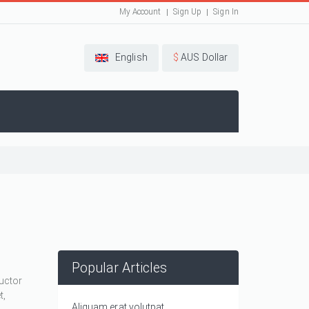
My Account
Sign Up
Sign In
English
$
AUS Dollar
Popular Articles
auctor
t,
Aliquam erat volutpat.