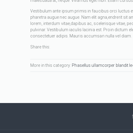
malesuada at, neque. Vivamus eget nibh. Etiam cursus l
Vestibulum ante ipsum primis in faucibus orci luctus et
pharetra augue nec augue. Nam elit agna,endrerit sit a
lorem, interdum vitae,dapibus ac, scelerisque vitae, pe
pulvinar. Vestibulum iaculis lacinia est. Proin dictum
consectetuer adipis. Mauris accumsan nulla vel diam. Se
Share this:
More in this category:
Phasellus ullamcorper blandit leo