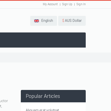
My Account
Sign Up
Sign In
English
$
AUS Dollar
Popular Articles
auctor
t,
Aliquam erat volutpat.