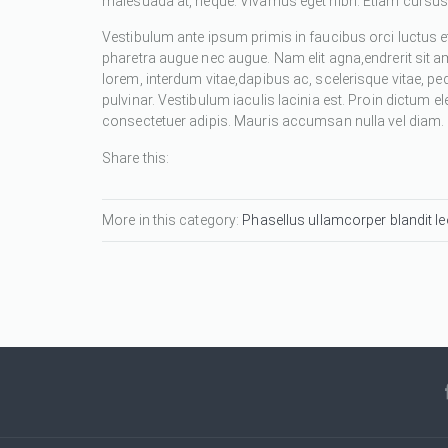
malesuada at, neque. Vivamus eget nibh. Etiam cursus l
Vestibulum ante ipsum primis in faucibus orci luctus et
pharetra augue nec augue. Nam elit agna,endrerit sit a
lorem, interdum vitae,dapibus ac, scelerisque vitae, pe
pulvinar. Vestibulum iaculis lacinia est. Proin dictum
consectetuer adipis. Mauris accumsan nulla vel diam. Se
Share this:
More in this category:
Phasellus ullamcorper blandit leo