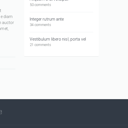
50 comments
t
ue diam
Integer rutrum ante
m auctor
34 comments
amet,
Vestibulum libero nisl, porta vel
21 comments