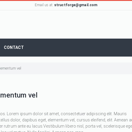
Email us at:
structforge@gmail.com
CONTACT
 elementum vel
lementum vel
ros. Lorem ipsum dolor sit amet, consectetuer adipiscing elit. Mauris
 tellus dolor, dapibus eget, elementum vel, cursus eleifend, elit. Aenean 
ger rutrum ante eu lacus.Vestibulum libero nisl, porta vel, scelerisque ege