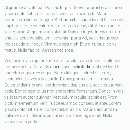
Aliquam erat volutpat. Duis ac turpis. Donec sit amet eros. Lorem
ipsum dolor sit amet, consectetuer adipiscing elit. Mauris
fermentum dictum magna.
Sed laoreet aliquam
leo. Ut tellus dolor,
dapibus eget, elementum vel, cursus eleifend, elit. Aenean auctor
wisi et urna. Aliquam erat volutpat. Duis ac turpis. Integer rutrum
ante eu lacus.Vestibulum libero nisl, porta vel, scelerisque eget,
malesuada at, neque. Vivamus eget nibh. Etiam cursus leo vel
metus. Nulla facilisi. Aenean nec eros.
Vestibulum ante ipsum primis in faucibus orci luctus et ultrices
posuere cubilia Curae;
Suspendisse sollicitudin
velit sed leo. Ut
pharetra augue nec augue. Nam elit agna,endrerit sit amet,
tincidunt ac, viverra sed, nulla. Donec porta diam eu massa.
Quisque diam lorem, interdum vitae,dapibus ac, scelerisque vitae,
pede. Donec eget tellus non erat lacinia fermentum. Donec in velit
vel ipsum auctor pulvinar. Vestibulum iaculis lacinia est. Proin
dictum elementum velit. Fusce euismod consequat ante. Lorem
ipsum dolor sit amet, consectetuer adipis. Mauris accumsan
nulla vel diam. Sed in lacus ut enim adipiscing aliquet. Nulla
venenatis. In pede