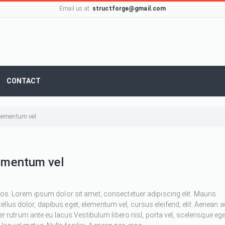
Email us at:
structforge@gmail.com
CONTACT
 elementum vel
lementum vel
ros. Lorem ipsum dolor sit amet, consectetuer adipiscing elit. Mauris
 tellus dolor, dapibus eget, elementum vel, cursus eleifend, elit. Aenean 
ger rutrum ante eu lacus.Vestibulum libero nisl, porta vel, scelerisque ege