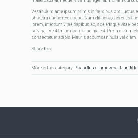
malesuada at, neque. Vivamus eget nibh. Etiam cursus l
Vestibulum ante ipsum primis in faucibus orci luctus et
pharetra augue nec augue. Nam elit agna,endrerit sit a
lorem, interdum vitae,dapibus ac, scelerisque vitae, pe
pulvinar. Vestibulum iaculis lacinia est. Proin dictum
consectetuer adipis. Mauris accumsan nulla vel diam. Se
Share this:
More in this category:
Phasellus ullamcorper blandit leo