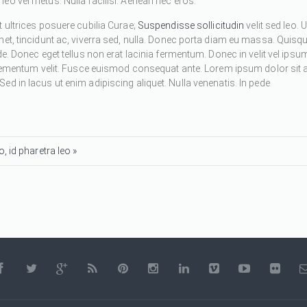
eo vel metus. Nulla facilisi. Aenean nec eros.
 ultrices posuere cubilia Curae;
Suspendisse sollicitudin
velit sed leo. U
met, tincidunt ac, viverra sed, nulla. Donec porta diam eu massa. Quisq
de. Donec eget tellus non erat lacinia fermentum. Donec in velit vel ipsu
 elementum velit. Fusce euismod consequat ante. Lorem ipsum dolor sit 
d in lacus ut enim adipiscing aliquet. Nulla venenatis. In pede
, id pharetra leo »