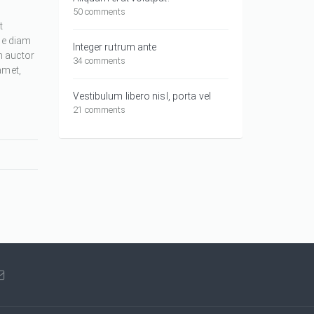
50 comments
t
ue diam
Integer rutrum ante
m auctor
34 comments
amet,
Vestibulum libero nisl, porta vel
21 comments