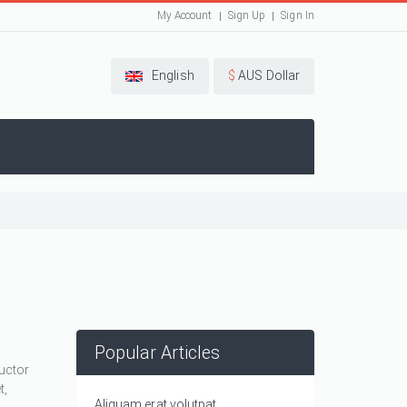
My Account
Sign Up
Sign In
English
$
AUS Dollar
Popular Articles
auctor
t,
Aliquam erat volutpat.