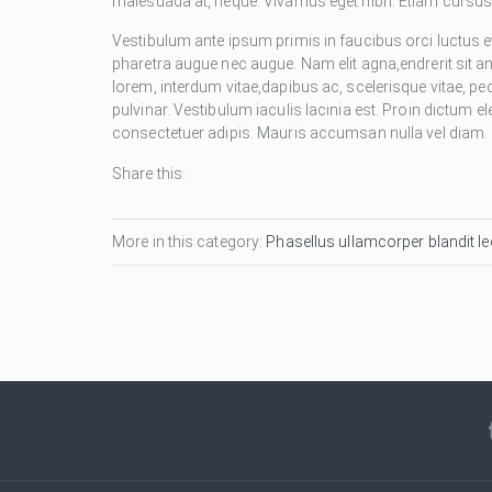
malesuada at, neque. Vivamus eget nibh. Etiam cursus l
Vestibulum ante ipsum primis in faucibus orci luctus et
pharetra augue nec augue. Nam elit agna,endrerit sit a
lorem, interdum vitae,dapibus ac, scelerisque vitae, pe
pulvinar. Vestibulum iaculis lacinia est. Proin dictum
consectetuer adipis. Mauris accumsan nulla vel diam. Se
Share this:
More in this category:
Phasellus ullamcorper blandit leo