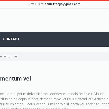
Email us at:
structforge@gmail.com
CONTACT
 elementum vel
lementum vel
ros. Lorem ipsum dolor sit amet, consectetuer adipiscing elit. Mauris
 tellus dolor, dapibus eget, elementum vel, cursus eleifend, elit. Aenean 
ger rutrum ante eu lacus.Vestibulum libero nisl, porta vel, scelerisque ege