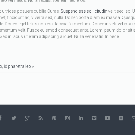
eo vel metus. Nulla facilisi. Aenean nec eros.
 ultrices posuere cubilia Curae;
Suspendisse sollicitudin
velit sed leo. U
met, tincidunt ac, viverra sed, nulla. Donec porta diam eu massa. Quisq
de. Donec eget tellus non erat lacinia fermentum. Donec in velit vel ipsu
 elementum velit. Fusce euismod consequat ante. Lorem ipsum dolor sit 
d in lacus ut enim adipiscing aliquet. Nulla venenatis. In pede
, id pharetra leo »