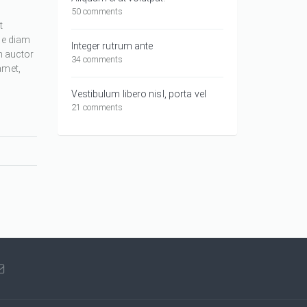
50 comments
t
ue diam
Integer rutrum ante
m auctor
34 comments
amet,
Vestibulum libero nisl, porta vel
21 comments