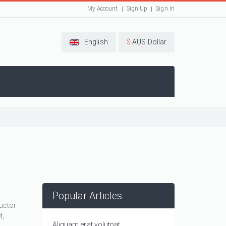
My Account
Sign Up
Sign In
English
$
AUS Dollar
Popular Articles
auctor
t,
Aliquam erat volutpat.