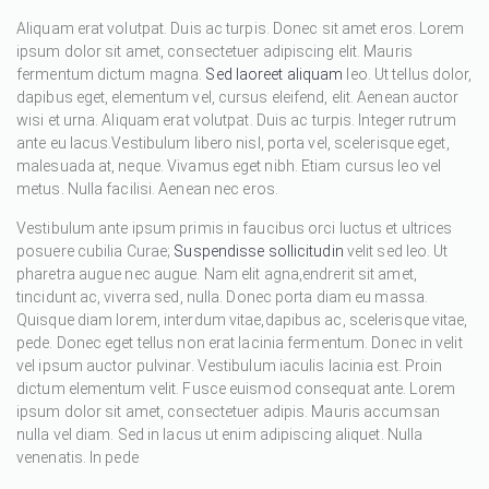
Aliquam erat volutpat. Duis ac turpis. Donec sit amet eros. Lorem
ipsum dolor sit amet, consectetuer adipiscing elit. Mauris
fermentum dictum magna.
Sed laoreet aliquam
leo. Ut tellus dolor,
dapibus eget, elementum vel, cursus eleifend, elit. Aenean auctor
wisi et urna. Aliquam erat volutpat. Duis ac turpis. Integer rutrum
ante eu lacus.Vestibulum libero nisl, porta vel, scelerisque eget,
malesuada at, neque. Vivamus eget nibh. Etiam cursus leo vel
metus. Nulla facilisi. Aenean nec eros.
Vestibulum ante ipsum primis in faucibus orci luctus et ultrices
posuere cubilia Curae;
Suspendisse sollicitudin
velit sed leo. Ut
pharetra augue nec augue. Nam elit agna,endrerit sit amet,
tincidunt ac, viverra sed, nulla. Donec porta diam eu massa.
Quisque diam lorem, interdum vitae,dapibus ac, scelerisque vitae,
pede. Donec eget tellus non erat lacinia fermentum. Donec in velit
vel ipsum auctor pulvinar. Vestibulum iaculis lacinia est. Proin
dictum elementum velit. Fusce euismod consequat ante. Lorem
ipsum dolor sit amet, consectetuer adipis. Mauris accumsan
nulla vel diam. Sed in lacus ut enim adipiscing aliquet. Nulla
venenatis. In pede