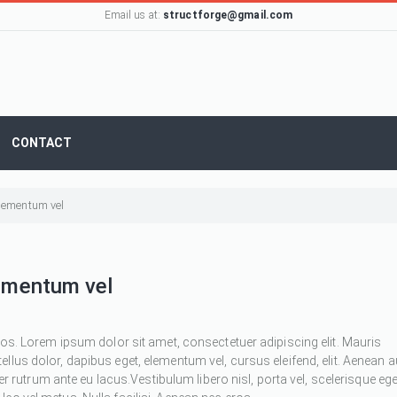
Email us at:
structforge@gmail.com
CONTACT
 elementum vel
lementum vel
ros. Lorem ipsum dolor sit amet, consectetuer adipiscing elit. Mauris
 tellus dolor, dapibus eget, elementum vel, cursus eleifend, elit. Aenean 
ger rutrum ante eu lacus.Vestibulum libero nisl, porta vel, scelerisque ege