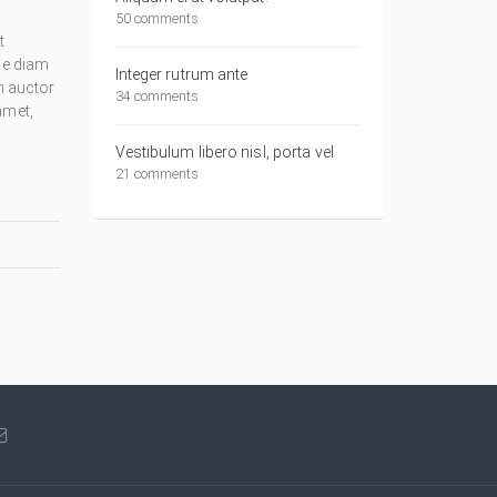
50 comments
t
ue diam
Integer rutrum ante
m auctor
34 comments
amet,
Vestibulum libero nisl, porta vel
21 comments