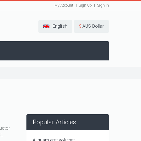
My Account
Sign Up
Sign In
English
$
AUS Dollar
Popular Articles
auctor
t,
Aliquam erat volutpat.