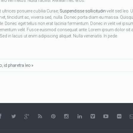
eo vel metus. Nulla facilisi. Aenean nec eros.
 ultrices posuere cubilia Curae;
Suspendisse sollicitudin
velit sed leo. U
met, tincidunt ac, viverra sed, nulla. Donec porta diam eu massa. Quisq
de. Donec eget tellus non erat lacinia fermentum. Donec in velit vel ipsu
 elementum velit. Fusce euismod consequat ante. Lorem ipsum dolor sit 
d in lacus ut enim adipiscing aliquet. Nulla venenatis. In pede
, id pharetra leo »