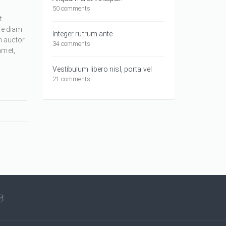
50 comments
t
ue diam
Integer rutrum ante
m auctor
34 comments
amet,
Vestibulum libero nisl, porta vel
21 comments