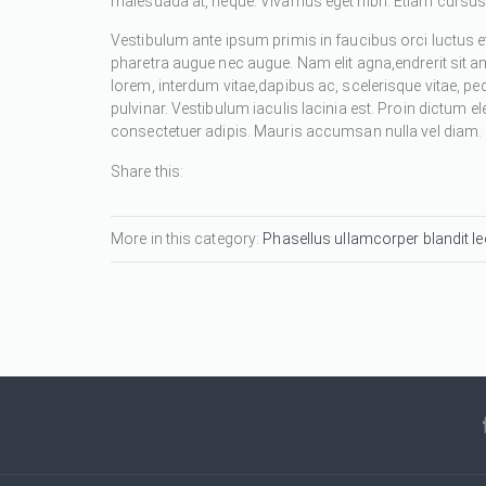
malesuada at, neque. Vivamus eget nibh. Etiam cursus l
Vestibulum ante ipsum primis in faucibus orci luctus et
pharetra augue nec augue. Nam elit agna,endrerit sit a
lorem, interdum vitae,dapibus ac, scelerisque vitae, pe
pulvinar. Vestibulum iaculis lacinia est. Proin dictum
consectetuer adipis. Mauris accumsan nulla vel diam. Se
Share this:
More in this category:
Phasellus ullamcorper blandit leo