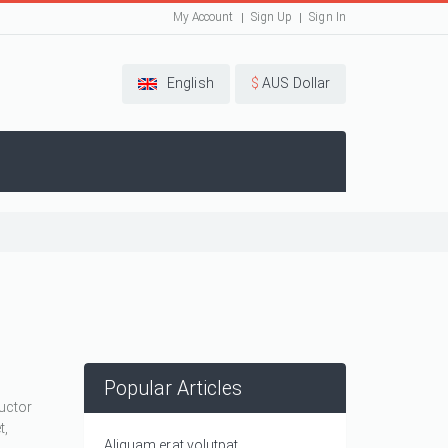
My Account
Sign Up
Sign In
English
$
AUS Dollar
Popular Articles
auctor
t,
Aliquam erat volutpat.