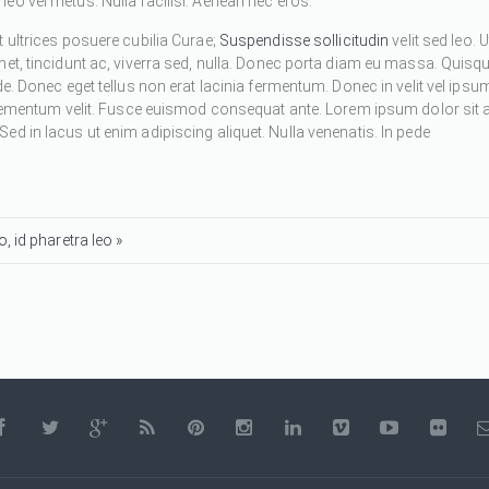
eo vel metus. Nulla facilisi. Aenean nec eros.
 ultrices posuere cubilia Curae;
Suspendisse sollicitudin
velit sed leo. U
met, tincidunt ac, viverra sed, nulla. Donec porta diam eu massa. Quisq
de. Donec eget tellus non erat lacinia fermentum. Donec in velit vel ipsu
 elementum velit. Fusce euismod consequat ante. Lorem ipsum dolor sit 
d in lacus ut enim adipiscing aliquet. Nulla venenatis. In pede
, id pharetra leo »