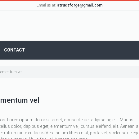
Email us at:
structforge@gmail.com
CONTACT
 elementum vel
lementum vel
ros. Lorem ipsum dolor sit amet, consectetuer adipiscing elit. Mauris
 tellus dolor, dapibus eget, elementum vel, cursus eleifend, elit. Aenean 
ger rutrum ante eu lacus.Vestibulum libero nisl, porta vel, scelerisque ege