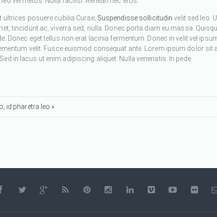
eo vel metus. Nulla facilisi. Aenean nec eros.
 ultrices posuere cubilia Curae;
Suspendisse sollicitudin
velit sed leo. U
met, tincidunt ac, viverra sed, nulla. Donec porta diam eu massa. Quisq
de. Donec eget tellus non erat lacinia fermentum. Donec in velit vel ipsu
 elementum velit. Fusce euismod consequat ante. Lorem ipsum dolor sit 
d in lacus ut enim adipiscing aliquet. Nulla venenatis. In pede
, id pharetra leo »