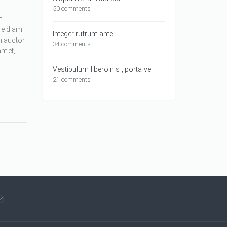
50 comments
t
ue diam
Integer rutrum ante
m auctor
34 comments
amet,
Vestibulum libero nisl, porta vel
21 comments