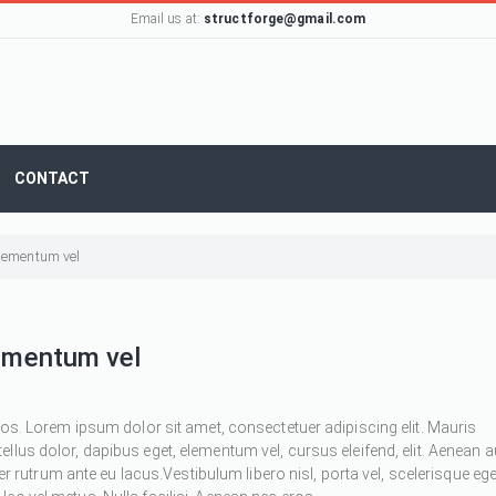
Email us at:
structforge@gmail.com
CONTACT
 elementum vel
lementum vel
ros. Lorem ipsum dolor sit amet, consectetuer adipiscing elit. Mauris
 tellus dolor, dapibus eget, elementum vel, cursus eleifend, elit. Aenean 
ger rutrum ante eu lacus.Vestibulum libero nisl, porta vel, scelerisque ege