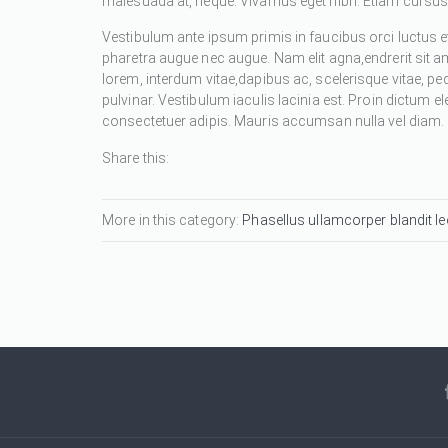
malesuada at, neque. Vivamus eget nibh. Etiam cursus l
Vestibulum ante ipsum primis in faucibus orci luctus et
pharetra augue nec augue. Nam elit agna,endrerit sit a
lorem, interdum vitae,dapibus ac, scelerisque vitae, pe
pulvinar. Vestibulum iaculis lacinia est. Proin dictum
consectetuer adipis. Mauris accumsan nulla vel diam. Se
Share this:
More in this category:
Phasellus ullamcorper blandit leo