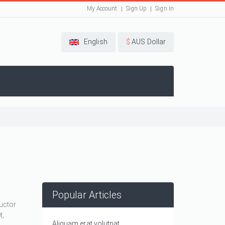
My Account
Sign Up
Sign In
English
$
AUS Dollar
Popular Articles
auctor
t,
Aliquam erat volutpat.