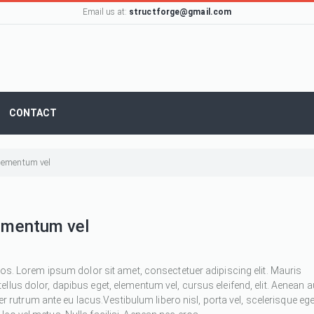
Email us at:
structforge@gmail.com
CONTACT
 elementum vel
lementum vel
ros. Lorem ipsum dolor sit amet, consectetuer adipiscing elit. Mauris
 tellus dolor, dapibus eget, elementum vel, cursus eleifend, elit. Aenean 
ger rutrum ante eu lacus.Vestibulum libero nisl, porta vel, scelerisque ege