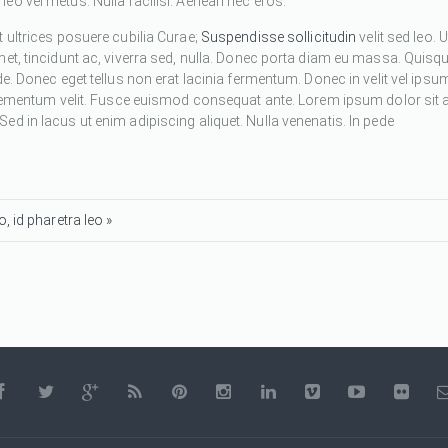
eo vel metus. Nulla facilisi. Aenean nec eros.
 ultrices posuere cubilia Curae;
Suspendisse sollicitudin
velit sed leo. U
met, tincidunt ac, viverra sed, nulla. Donec porta diam eu massa. Quisq
de. Donec eget tellus non erat lacinia fermentum. Donec in velit vel ipsu
 elementum velit. Fusce euismod consequat ante. Lorem ipsum dolor sit 
d in lacus ut enim adipiscing aliquet. Nulla venenatis. In pede
, id pharetra leo »