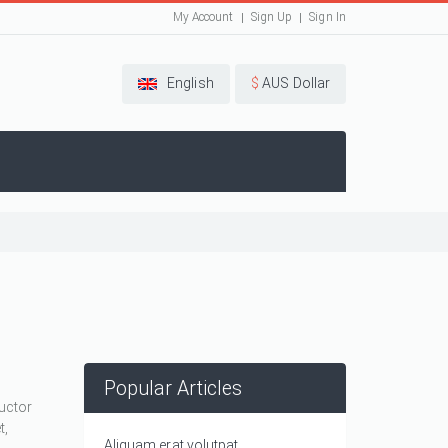
My Account
Sign Up
Sign In
English
$
AUS Dollar
Popular Articles
auctor
t,
Aliquam erat volutpat.