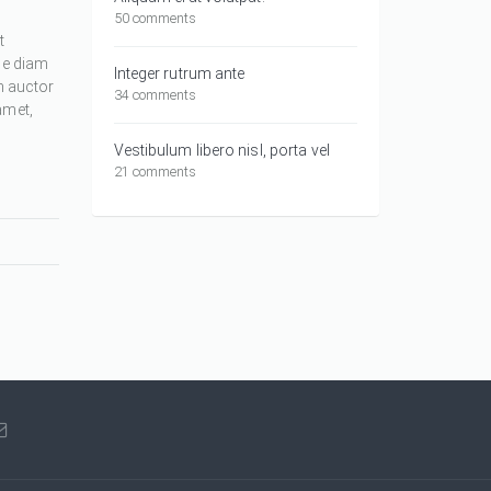
50 comments
t
ue diam
Integer rutrum ante
m auctor
34 comments
amet,
Vestibulum libero nisl, porta vel
21 comments