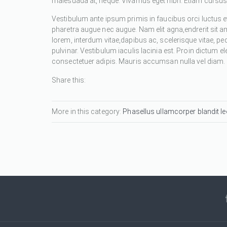
malesuada at, neque. Vivamus eget nibh. Etiam cursus l
Vestibulum ante ipsum primis in faucibus orci luctus et
pharetra augue nec augue. Nam elit agna,endrerit sit a
lorem, interdum vitae,dapibus ac, scelerisque vitae, pe
pulvinar. Vestibulum iaculis lacinia est. Proin dictum
consectetuer adipis. Mauris accumsan nulla vel diam. Se
Share this:
More in this category:
Phasellus ullamcorper blandit leo