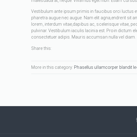
malesuada at, neque. Vivamus eget nibh. Etiam cursus l
Vestibulum ante ipsum primis in faucibus orci luctus et
pharetra augue nec augue. Nam elit agna,endrerit sit a
lorem, interdum vitae,dapibus ac, scelerisque vitae, pe
pulvinar. Vestibulum iaculis lacinia est. Proin dictum
consectetuer adipis. Mauris accumsan nulla vel diam. Se
Share this:
More in this category:
Phasellus ullamcorper blandit leo