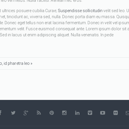
eo vel metus. Nulla facilisi. Aenean nec eros.
 ultrices posuere cubilia Curae;
Suspendisse sollicitudin
velit sed leo. U
met, tincidunt ac, viverra sed, nulla. Donec porta diam eu massa. Quisq
de. Donec eget tellus non erat lacinia fermentum. Donec in velit vel ipsu
 elementum velit. Fusce euismod consequat ante. Lorem ipsum dolor sit 
d in lacus ut enim adipiscing aliquet. Nulla venenatis. In pede
, id pharetra leo »