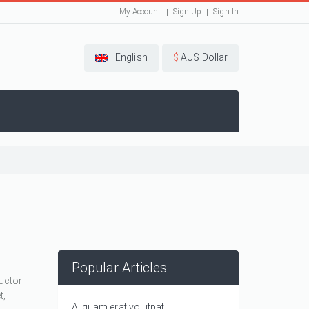
My Account
Sign Up
Sign In
English
$
AUS Dollar
Popular Articles
auctor
t,
Aliquam erat volutpat.