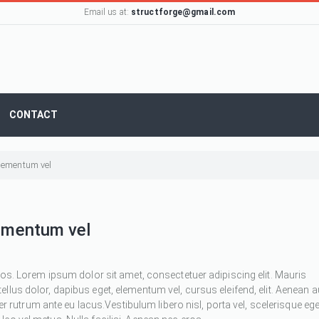
Email us at:
structforge@gmail.com
CONTACT
 elementum vel
lementum vel
ros. Lorem ipsum dolor sit amet, consectetuer adipiscing elit. Mauris
 tellus dolor, dapibus eget, elementum vel, cursus eleifend, elit. Aenean 
ger rutrum ante eu lacus.Vestibulum libero nisl, porta vel, scelerisque ege