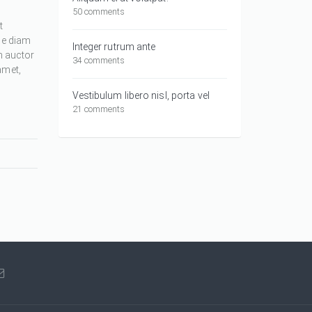
50 comments
t
ue diam
Integer rutrum ante
m auctor
34 comments
amet,
Vestibulum libero nisl, porta vel
21 comments