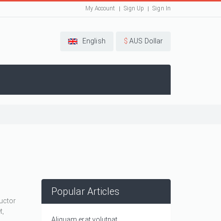
My Account
Sign Up
Sign In
English
$
AUS Dollar
Popular Articles
auctor
t,
Aliquam erat volutpat.