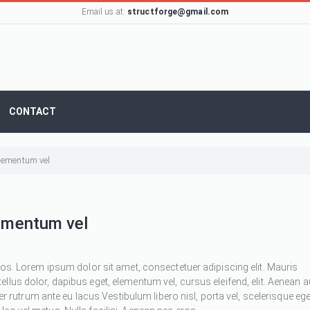
Email us at:
structforge@gmail.com
CONTACT
 elementum vel
lementum vel
ros. Lorem ipsum dolor sit amet, consectetuer adipiscing elit. Mauris
 tellus dolor, dapibus eget, elementum vel, cursus eleifend, elit. Aenean 
ger rutrum ante eu lacus.Vestibulum libero nisl, porta vel, scelerisque ege