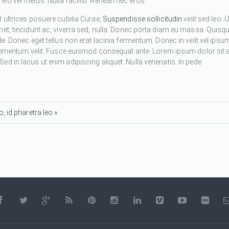
eo vel metus. Nulla facilisi. Aenean nec eros.
 ultrices posuere cubilia Curae;
Suspendisse sollicitudin
velit sed leo. U
met, tincidunt ac, viverra sed, nulla. Donec porta diam eu massa. Quisq
de. Donec eget tellus non erat lacinia fermentum. Donec in velit vel ipsu
 elementum velit. Fusce euismod consequat ante. Lorem ipsum dolor sit 
d in lacus ut enim adipiscing aliquet. Nulla venenatis. In pede
, id pharetra leo »