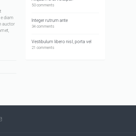
50 comments
t
ue diam
Integer rutrum ante
m auctor
34 comments
amet,
Vestibulum libero nisl, porta vel
21 comments