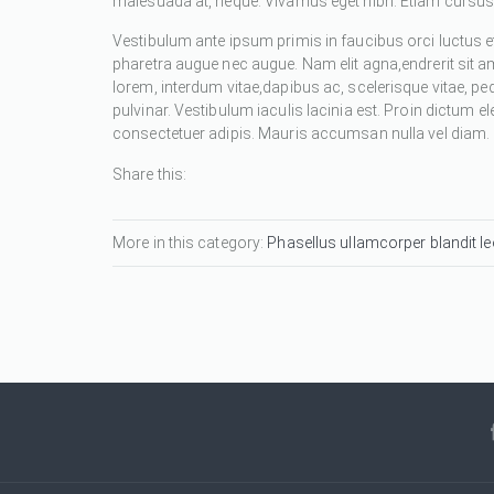
malesuada at, neque. Vivamus eget nibh. Etiam cursus l
Vestibulum ante ipsum primis in faucibus orci luctus et
pharetra augue nec augue. Nam elit agna,endrerit sit a
lorem, interdum vitae,dapibus ac, scelerisque vitae, pe
pulvinar. Vestibulum iaculis lacinia est. Proin dictum
consectetuer adipis. Mauris accumsan nulla vel diam. Se
Share this:
More in this category:
Phasellus ullamcorper blandit leo