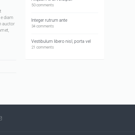
50 comments
t
ue diam
Integer rutrum ante
m auctor
34 comments
amet,
Vestibulum libero nisl, porta vel
21 comments