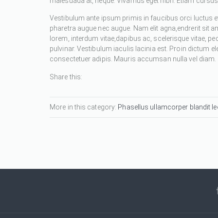
malesuada at, neque. Vivamus eget nibh. Etiam cursus l
Vestibulum ante ipsum primis in faucibus orci luctus et
pharetra augue nec augue. Nam elit agna,endrerit sit a
lorem, interdum vitae,dapibus ac, scelerisque vitae, pe
pulvinar. Vestibulum iaculis lacinia est. Proin dictum
consectetuer adipis. Mauris accumsan nulla vel diam. Se
Share this:
More in this category:
Phasellus ullamcorper blandit leo