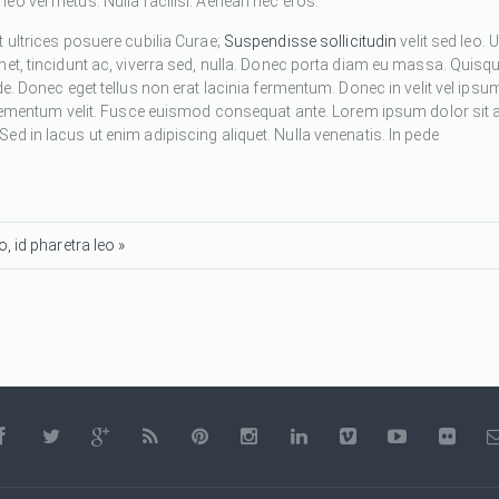
eo vel metus. Nulla facilisi. Aenean nec eros.
 ultrices posuere cubilia Curae;
Suspendisse sollicitudin
velit sed leo. U
met, tincidunt ac, viverra sed, nulla. Donec porta diam eu massa. Quisq
de. Donec eget tellus non erat lacinia fermentum. Donec in velit vel ipsu
 elementum velit. Fusce euismod consequat ante. Lorem ipsum dolor sit 
d in lacus ut enim adipiscing aliquet. Nulla venenatis. In pede
, id pharetra leo »