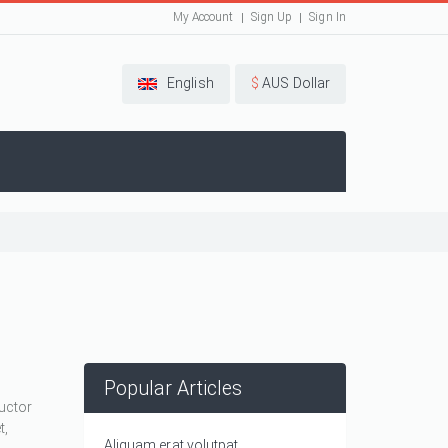
My Account
Sign Up
Sign In
English
$
AUS Dollar
Popular Articles
auctor
t,
Aliquam erat volutpat.