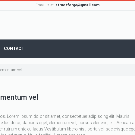
Email us at:
structforge@gmail.com
CONTACT
 elementum vel
lementum vel
ros. Lorem ipsum dolor sit amet, consectetuer adipiscing elit. Mauris
 tellus dolor, dapibus eget, elementum vel, cursus eleifend, elit. Aenean 
ger rutrum ante eu lacus.Vestibulum libero nisl, porta vel, scelerisque ege