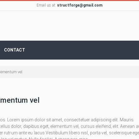
Email us at:
structforge@gmail.com
CONTACT
 elementum vel
lementum vel
ros. Lorem ipsum dolor sit amet, consectetuer adipiscing elit. Mauris
 tellus dolor, dapibus eget, elementum vel, cursus eleifend, elit. Aenean 
ger rutrum ante eu lacus.Vestibulum libero nisl, porta vel, scelerisque ege