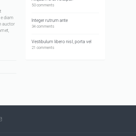
50 comments
t
ue diam
Integer rutrum ante
m auctor
34 comments
amet,
Vestibulum libero nisl, porta vel
21 comments