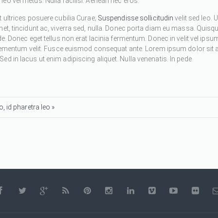
eo vel metus. Nulla facilisi. Aenean nec eros.
 ultrices posuere cubilia Curae;
Suspendisse sollicitudin
velit sed leo. U
met, tincidunt ac, viverra sed, nulla. Donec porta diam eu massa. Quisq
de. Donec eget tellus non erat lacinia fermentum. Donec in velit vel ipsu
 elementum velit. Fusce euismod consequat ante. Lorem ipsum dolor sit 
d in lacus ut enim adipiscing aliquet. Nulla venenatis. In pede
, id pharetra leo »