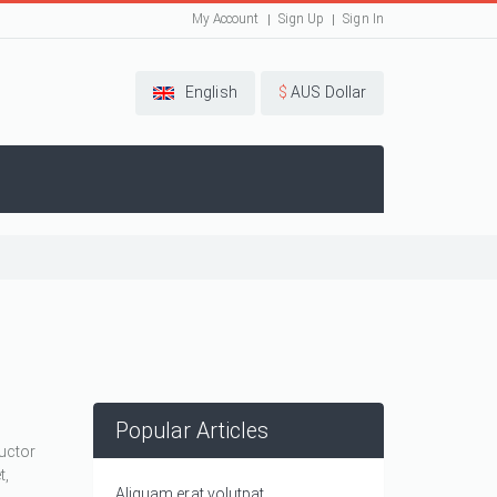
My Account
Sign Up
Sign In
English
$
AUS Dollar
Popular Articles
auctor
t,
Aliquam erat volutpat.