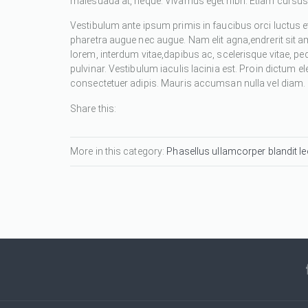
malesuada at, neque. Vivamus eget nibh. Etiam cursus l
Vestibulum ante ipsum primis in faucibus orci luctus et
pharetra augue nec augue. Nam elit agna,endrerit sit a
lorem, interdum vitae,dapibus ac, scelerisque vitae, pe
pulvinar. Vestibulum iaculis lacinia est. Proin dictum
consectetuer adipis. Mauris accumsan nulla vel diam. Se
Share this:
More in this category:
Phasellus ullamcorper blandit leo