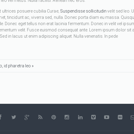
eo vel metus. Nulla facilisi. Aenean nec eros.
 ultrices posuere cubilia Curae;
Suspendisse sollicitudin
velit sed leo. U
met, tincidunt ac, viverra sed, nulla. Donec porta diam eu massa. Quisq
de. Donec eget tellus non erat lacinia fermentum. Donec in velit vel ipsu
 elementum velit. Fusce euismod consequat ante. Lorem ipsum dolor sit 
d in lacus ut enim adipiscing aliquet. Nulla venenatis. In pede
, id pharetra leo »