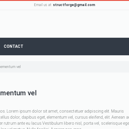
Email us at:
structforge@gmail.com
CONTACT
 elementum vel
lementum vel
ros. Lorem ipsum dolor sit amet, consectetuer adipiscing elit. Mauris
 tellus dolor, dapibus eget, elementum vel, cursus eleifend, elit. Aenean 
ger rutrum ante eu lacus.Vestibulum libero nisl, porta vel, scelerisque ege