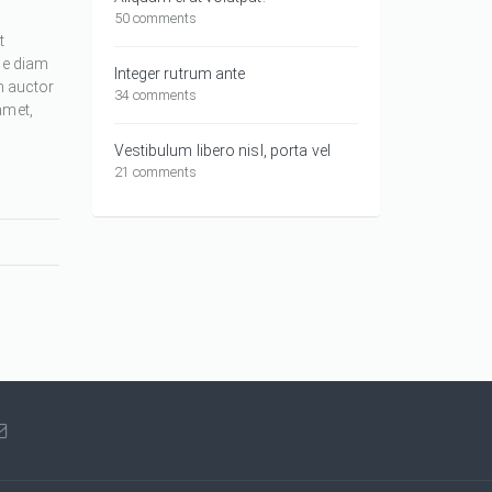
50 comments
t
ue diam
Integer rutrum ante
m auctor
34 comments
amet,
Vestibulum libero nisl, porta vel
21 comments