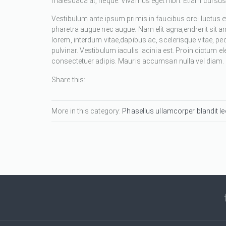
malesuada at, neque. Vivamus eget nibh. Etiam cursus l
Vestibulum ante ipsum primis in faucibus orci luctus et
pharetra augue nec augue. Nam elit agna,endrerit sit a
lorem, interdum vitae,dapibus ac, scelerisque vitae, pe
pulvinar. Vestibulum iaculis lacinia est. Proin dictum
consectetuer adipis. Mauris accumsan nulla vel diam. Se
Share this:
More in this category:
Phasellus ullamcorper blandit leo