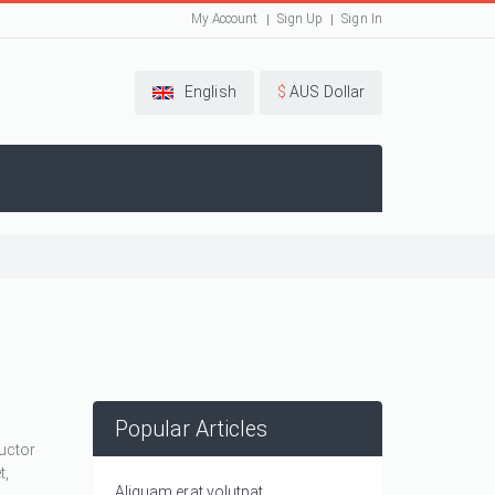
My Account
Sign Up
Sign In
English
$
AUS Dollar
Popular Articles
auctor
t,
Aliquam erat volutpat.