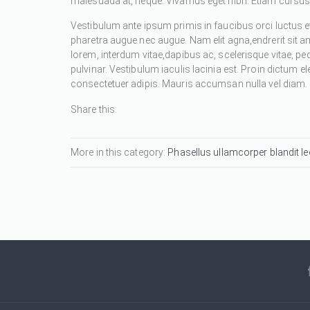
malesuada at, neque. Vivamus eget nibh. Etiam cursus l
Vestibulum ante ipsum primis in faucibus orci luctus et
pharetra augue nec augue. Nam elit agna,endrerit sit a
lorem, interdum vitae,dapibus ac, scelerisque vitae, pe
pulvinar. Vestibulum iaculis lacinia est. Proin dictum
consectetuer adipis. Mauris accumsan nulla vel diam. Se
Share this:
More in this category:
Phasellus ullamcorper blandit leo