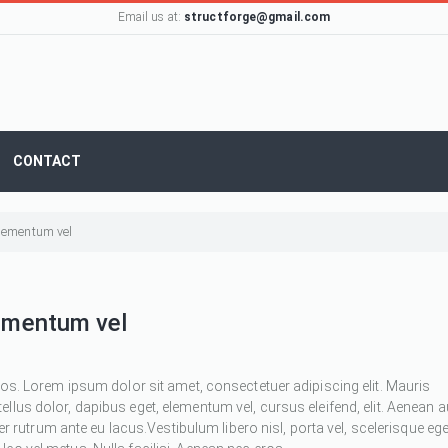
Email us at:
structforge@gmail.com
CONTACT
 elementum vel
lementum vel
ros. Lorem ipsum dolor sit amet, consectetuer adipiscing elit. Mauris
 tellus dolor, dapibus eget, elementum vel, cursus eleifend, elit. Aenean 
ger rutrum ante eu lacus.Vestibulum libero nisl, porta vel, scelerisque ege