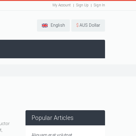
My Account
Sign Up
Sign In
English
$
AUS Dollar
Popular Articles
auctor
t,
Aliquam erat volutpat.