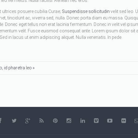
eo vel metus. Nulla facilisi. Aenean nec eros.
 ultrices posuere cubilia Curae;
Suspendisse sollicitudin
velit sed leo. U
met, tincidunt ac, viverra sed, nulla. Donec porta diam eu massa. Quisq
de. Donec eget tellus non erat lacinia fermentum. Donec in velit vel ipsu
 elementum velit. Fusce euismod consequat ante. Lorem ipsum dolor sit 
d in lacus ut enim adipiscing aliquet. Nulla venenatis. In pede
, id pharetra leo »