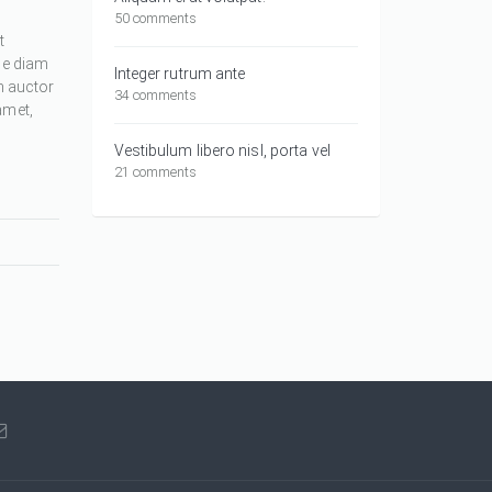
50 comments
t
ue diam
Integer rutrum ante
m auctor
34 comments
amet,
Vestibulum libero nisl, porta vel
21 comments