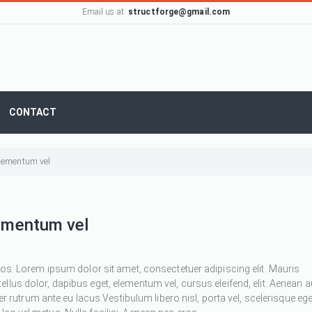
Email us at:
structforge@gmail.com
CONTACT
 elementum vel
lementum vel
ros. Lorem ipsum dolor sit amet, consectetuer adipiscing elit. Mauris
 tellus dolor, dapibus eget, elementum vel, cursus eleifend, elit. Aenean 
ger rutrum ante eu lacus.Vestibulum libero nisl, porta vel, scelerisque ege