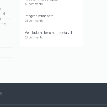
50 comments
t
ue diam
Integer rutrum ante
m auctor
34 comments
amet,
Vestibulum libero nisl, porta vel
21 comments