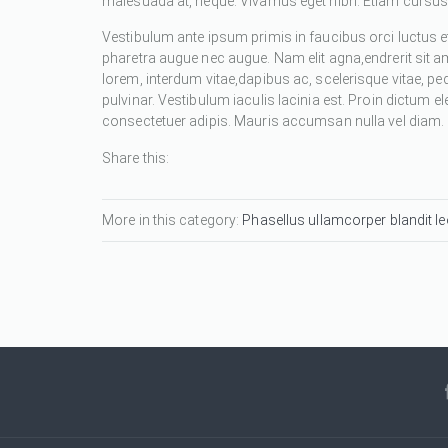
malesuada at, neque. Vivamus eget nibh. Etiam cursus l
Vestibulum ante ipsum primis in faucibus orci luctus et
pharetra augue nec augue. Nam elit agna,endrerit sit a
lorem, interdum vitae,dapibus ac, scelerisque vitae, pe
pulvinar. Vestibulum iaculis lacinia est. Proin dictum
consectetuer adipis. Mauris accumsan nulla vel diam. Se
Share this:
More in this category:
Phasellus ullamcorper blandit leo