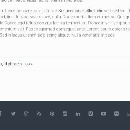
eo vel metus. Nulla facilisi. Aenean nec eros.
 ultrices posuere cubilia Curae;
Suspendisse sollicitudin
velit sed leo. U
met, tincidunt ac, viverra sed, nulla. Donec porta diam eu massa. Quisq
de. Donec eget tellus non erat lacinia fermentum. Donec in velit vel ipsu
 elementum velit. Fusce euismod consequat ante. Lorem ipsum dolor sit 
d in lacus ut enim adipiscing aliquet. Nulla venenatis. In pede
, id pharetra leo »