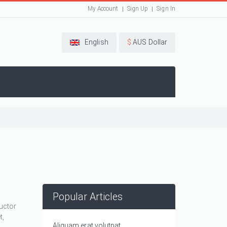
My Account
Sign Up
Sign In
English
$
AUS Dollar
Popular Articles
auctor
t,
Aliquam erat volutpat.