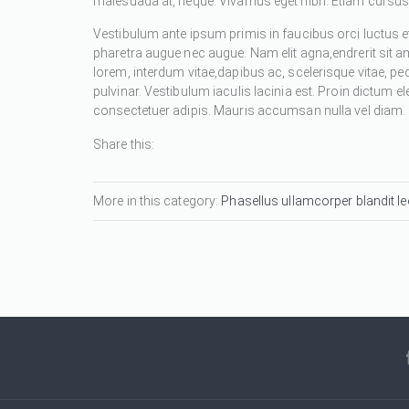
malesuada at, neque. Vivamus eget nibh. Etiam cursus l
Vestibulum ante ipsum primis in faucibus orci luctus et
pharetra augue nec augue. Nam elit agna,endrerit sit a
lorem, interdum vitae,dapibus ac, scelerisque vitae, pe
pulvinar. Vestibulum iaculis lacinia est. Proin dictum
consectetuer adipis. Mauris accumsan nulla vel diam. Se
Share this:
More in this category:
Phasellus ullamcorper blandit leo