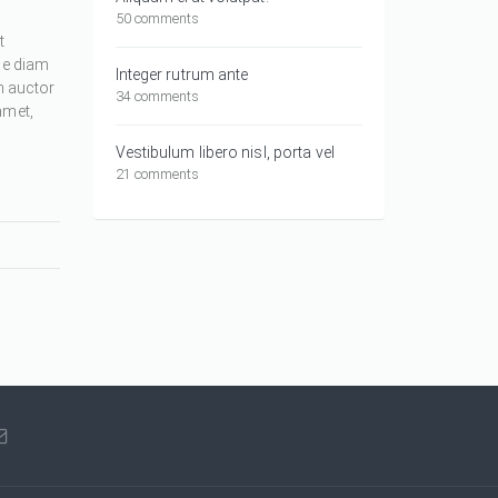
50 comments
t
ue diam
Integer rutrum ante
m auctor
34 comments
amet,
Vestibulum libero nisl, porta vel
21 comments