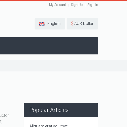
My Account
Sign Up
Sign In
English
$
AUS Dollar
Popular Articles
auctor
t,
Aliquam erat volutpat.