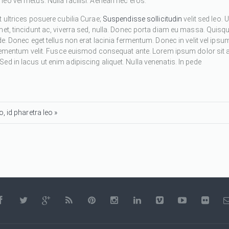
eo vel metus. Nulla facilisi. Aenean nec eros.
 ultrices posuere cubilia Curae;
Suspendisse sollicitudin
velit sed leo. U
met, tincidunt ac, viverra sed, nulla. Donec porta diam eu massa. Quisq
de. Donec eget tellus non erat lacinia fermentum. Donec in velit vel ipsu
 elementum velit. Fusce euismod consequat ante. Lorem ipsum dolor sit 
d in lacus ut enim adipiscing aliquet. Nulla venenatis. In pede
, id pharetra leo »