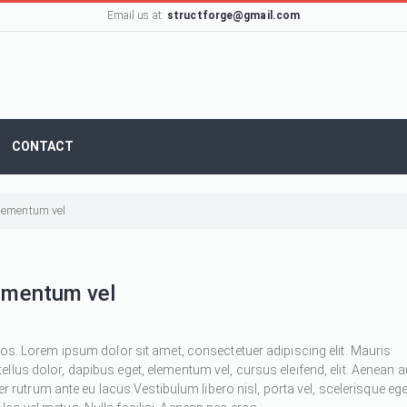
Email us at:
structforge@gmail.com
CONTACT
 elementum vel
lementum vel
ros. Lorem ipsum dolor sit amet, consectetuer adipiscing elit. Mauris
 tellus dolor, dapibus eget, elementum vel, cursus eleifend, elit. Aenean 
ger rutrum ante eu lacus.Vestibulum libero nisl, porta vel, scelerisque ege