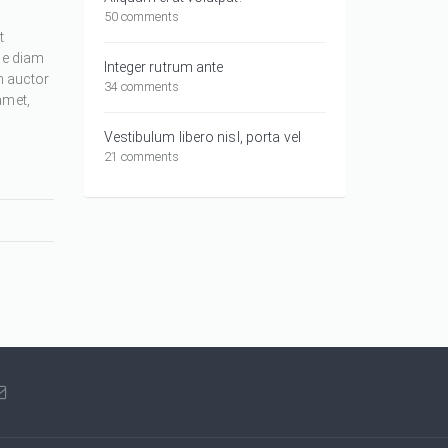
50 comments
t
ue diam
Integer rutrum ante
m auctor
34 comments
amet,
Vestibulum libero nisl, porta vel
21 comments