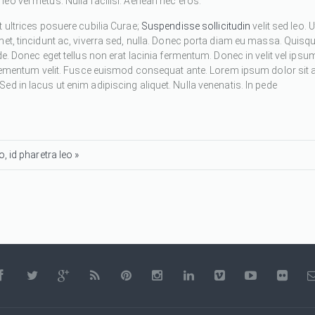
eo vel metus. Nulla facilisi. Aenean nec eros.
 ultrices posuere cubilia Curae;
Suspendisse sollicitudin
velit sed leo. U
met, tincidunt ac, viverra sed, nulla. Donec porta diam eu massa. Quisq
de. Donec eget tellus non erat lacinia fermentum. Donec in velit vel ipsu
 elementum velit. Fusce euismod consequat ante. Lorem ipsum dolor sit 
d in lacus ut enim adipiscing aliquet. Nulla venenatis. In pede
, id pharetra leo »