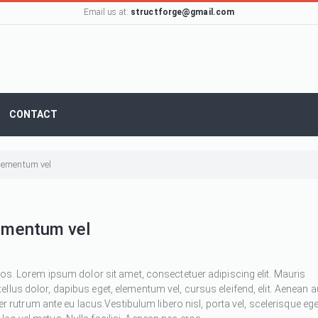
Email us at:
structforge@gmail.com
CONTACT
 elementum vel
lementum vel
ros. Lorem ipsum dolor sit amet, consectetuer adipiscing elit. Mauris
 tellus dolor, dapibus eget, elementum vel, cursus eleifend, elit. Aenean 
ger rutrum ante eu lacus.Vestibulum libero nisl, porta vel, scelerisque ege