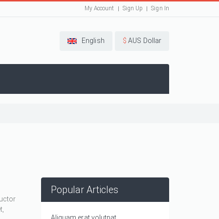
My Account
Sign Up
Sign In
English
$
AUS Dollar
Popular Articles
auctor
t,
Aliquam erat volutpat.