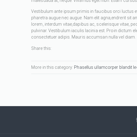
malesuada at, neque. Vivamus eget nibh. Etiam cursus l
Vestibulum ante ipsum primis in faucibus orci luctus et
pharetra augue nec augue. Nam elit agna,endrerit sit a
lorem, interdum vitae,dapibus ac, scelerisque vitae, pe
pulvinar. Vestibulum iaculis lacinia est. Proin dictum
consectetuer adipis. Mauris accumsan nulla vel diam. Se
Share this:
More in this category:
Phasellus ullamcorper blandit leo