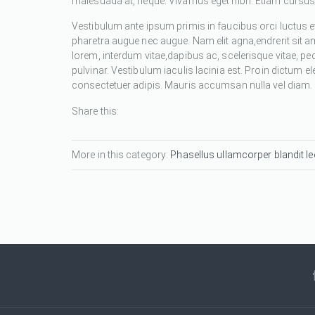
malesuada at, neque. Vivamus eget nibh. Etiam cursus l
Vestibulum ante ipsum primis in faucibus orci luctus et
pharetra augue nec augue. Nam elit agna,endrerit sit a
lorem, interdum vitae,dapibus ac, scelerisque vitae, pe
pulvinar. Vestibulum iaculis lacinia est. Proin dictum
consectetuer adipis. Mauris accumsan nulla vel diam. Se
Share this:
More in this category:
Phasellus ullamcorper blandit leo