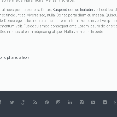
eo vel metus. Nulla facilisi. Aenean nec eros.
 ultrices posuere cubilia Curae;
Suspendisse sollicitudin
velit sed leo. U
met, tincidunt ac, viverra sed, nulla. Donec porta diam eu massa. Quisq
de. Donec eget tellus non erat lacinia fermentum. Donec in velit vel ipsu
 elementum velit. Fusce euismod consequat ante. Lorem ipsum dolor sit 
d in lacus ut enim adipiscing aliquet. Nulla venenatis. In pede
, id pharetra leo »