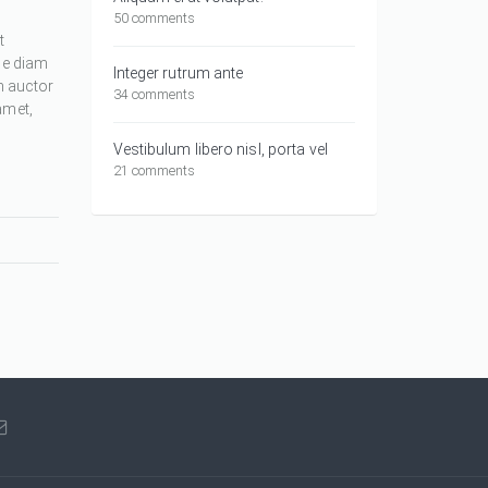
50 comments
t
ue diam
Integer rutrum ante
m auctor
34 comments
amet,
Vestibulum libero nisl, porta vel
21 comments