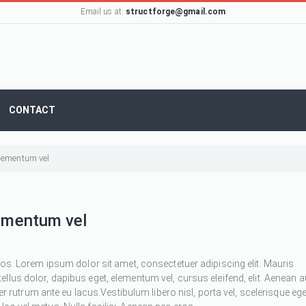
Email us at:
structforge@gmail.com
CONTACT
 elementum vel
lementum vel
ros. Lorem ipsum dolor sit amet, consectetuer adipiscing elit. Mauris
 tellus dolor, dapibus eget, elementum vel, cursus eleifend, elit. Aenean 
ger rutrum ante eu lacus.Vestibulum libero nisl, porta vel, scelerisque ege