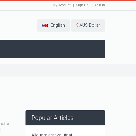
My Account
Sign Up
Sign In
English
$
AUS Dollar
Popular Articles
auctor
t,
Aliquam erat volutpat.