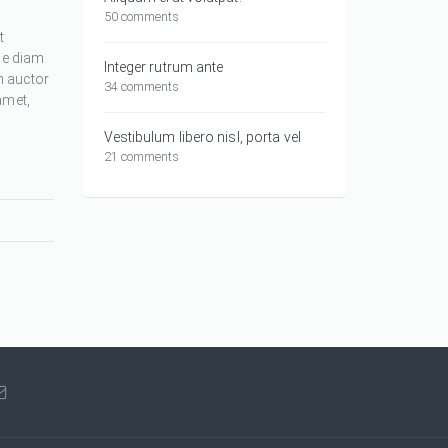
50 comments
t
ue diam
Integer rutrum ante
m auctor
34 comments
amet,
Vestibulum libero nisl, porta vel
21 comments