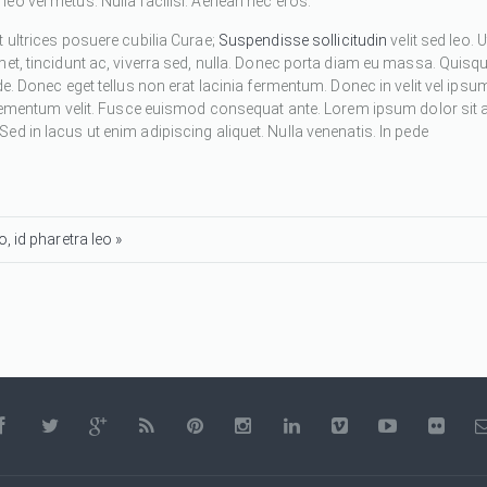
eo vel metus. Nulla facilisi. Aenean nec eros.
 ultrices posuere cubilia Curae;
Suspendisse sollicitudin
velit sed leo. U
met, tincidunt ac, viverra sed, nulla. Donec porta diam eu massa. Quisq
de. Donec eget tellus non erat lacinia fermentum. Donec in velit vel ipsu
 elementum velit. Fusce euismod consequat ante. Lorem ipsum dolor sit 
d in lacus ut enim adipiscing aliquet. Nulla venenatis. In pede
, id pharetra leo »