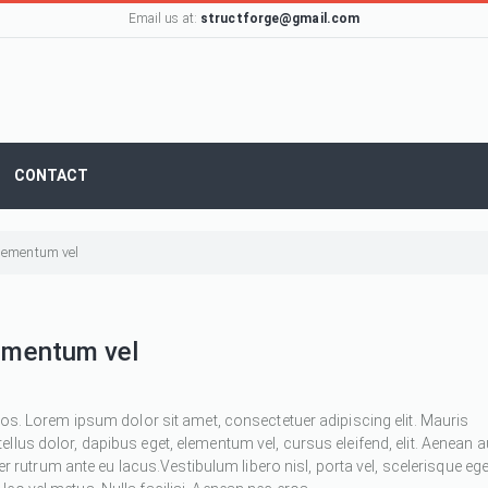
Email us at:
structforge@gmail.com
CONTACT
 elementum vel
lementum vel
ros. Lorem ipsum dolor sit amet, consectetuer adipiscing elit. Mauris
 tellus dolor, dapibus eget, elementum vel, cursus eleifend, elit. Aenean 
ger rutrum ante eu lacus.Vestibulum libero nisl, porta vel, scelerisque ege