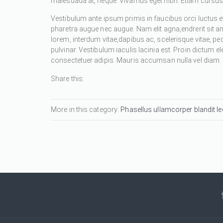
malesuada at, neque. Vivamus eget nibh. Etiam cursus l
Vestibulum ante ipsum primis in faucibus orci luctus et
pharetra augue nec augue. Nam elit agna,endrerit sit a
lorem, interdum vitae,dapibus ac, scelerisque vitae, pe
pulvinar. Vestibulum iaculis lacinia est. Proin dictum
consectetuer adipis. Mauris accumsan nulla vel diam. Se
Share this:
More in this category:
Phasellus ullamcorper blandit leo