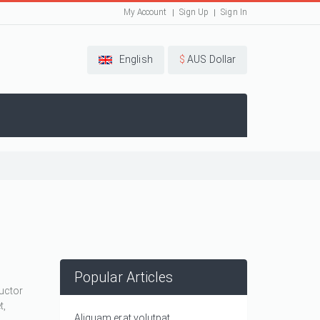
My Account
Sign Up
Sign In
English
$
AUS Dollar
Popular Articles
auctor
t,
Aliquam erat volutpat.