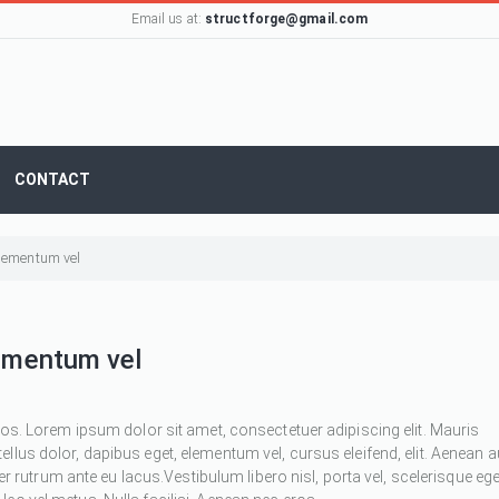
Email us at:
structforge@gmail.com
CONTACT
 elementum vel
lementum vel
ros. Lorem ipsum dolor sit amet, consectetuer adipiscing elit. Mauris
 tellus dolor, dapibus eget, elementum vel, cursus eleifend, elit. Aenean 
ger rutrum ante eu lacus.Vestibulum libero nisl, porta vel, scelerisque ege