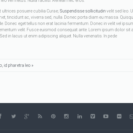
eo vel metus. Nulla facilisi. Aenean nec eros.
 ultrices posuere cubilia Curae;
Suspendisse sollicitudin
velit sed leo. U
met, tincidunt ac, viverra sed, nulla. Donec porta diam eu massa. Quisq
de. Donec eget tellus non erat lacinia fermentum. Donec in velit vel ipsu
 elementum velit. Fusce euismod consequat ante. Lorem ipsum dolor sit 
d in lacus ut enim adipiscing aliquet. Nulla venenatis. In pede
, id pharetra leo »