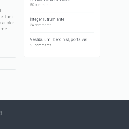
50 comments
t
ue diam
Integer rutrum ante
m auctor
34 comments
amet,
Vestibulum libero nisl, porta vel
21 comments