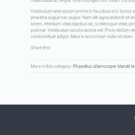
malesuada at, neque. Vivamus eget nibh. Etiam cursus l
Vestibulum ante ipsum primis in faucibus orci luctus et
pharetra augue nec augue. Nam elit agna,endrerit sit a
lorem, interdum vitae,dapibus ac, scelerisque vitae, pe
pulvinar. Vestibulum iaculis lacinia est. Proin dictum
consectetuer adipis. Mauris accumsan nulla vel diam. Se
Share this:
More in this category:
Phasellus ullamcorper blandit leo