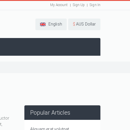
My Account
Sign Up
Sign In
English
$
AUS Dollar
Popular Articles
auctor
t,
Aliquam erat volutpat.